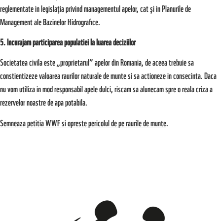
reglementate in legislaţia privind managementul apelor, cat şi in Planurile de
Management ale Bazinelor Hidrografice.
5. Incurajam participarea populatiei la luarea deciziilor
Societatea civila este „proprietarul” apelor din Romania, de aceea trebuie sa
constientizeze valoarea raurilor naturale de munte si sa actioneze in consecinta. Daca
nu vom utiliza in mod responsabil apele dulci, riscam sa alunecam spre o reala criza a
rezervelor noastre de apa potabila.
Semneaza petitia WWF si opreste pericolul de pe raurile de munte
.