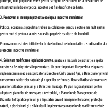
protecţie, fiind propuse de WWF pentru categoria de excludere de la dezvoltarea de
infrastructuri hidroenergetice. Acestea pot fi indentificate pe
harta
.
3. Promovam si incurajam protectia ecologica impotriva inundatiilor
Politica, economia si populatia trebuie sa colaboreze, pentru a obtine mai mult spatiu
pentru rauri si pentru a scadea sau evita pagubele rezultate din inundatii.
Promovam necesitatea initiativelor la nivel national de imbunatatire a starii raurilor si a
protectiei impotriva inundatiilor.
4. Solicitam modificarea legislatiei curente
, pentru ca masurile de protecţie a apelor
noastre sa fie adoptate si implementate. Un punct important il reprezinta asigurarea
implementarii in mod corespunzator a Directivei Cadru privind Apa, a Directivelor privind
conservarea habitatelor naturale şi a speciilor de fauna şi flora salbatica şi conservarea
pasarilor salbatice, precum şi a Directivei Inundaţii. Pe plan naţional pledam pentru
adaptarea planurilor de amenajare a teritoriului, a Planurilor de Management ale
Bazinelor hidrografice precum şi a legislatiei privind managementul apelor, protecţia
naturii, a pisciculturii şi a silviculturii. Implementarea masurilor de reabilitare trebuie