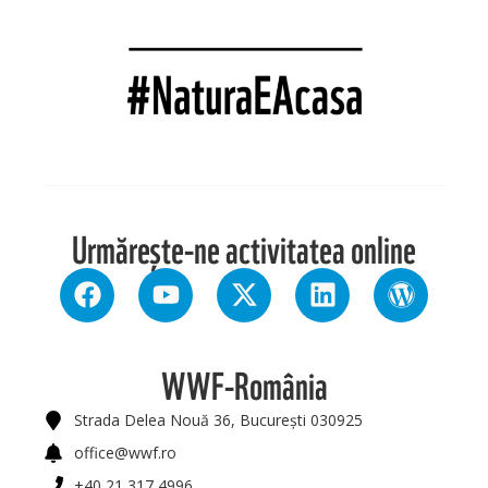
Urmărește-ne activitatea online
WWF-România
Strada Delea Nouă 36, București 030925
office@wwf.ro
+40 21 317 4996