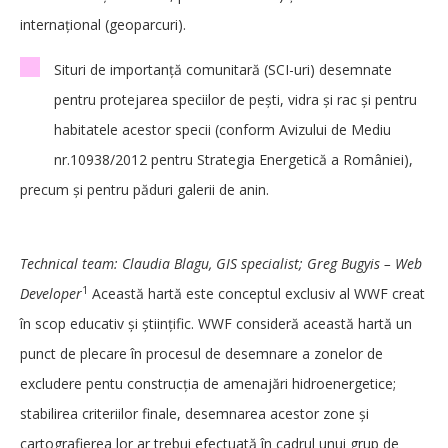
internaţional (geoparcuri).
Situri de importanţă comunitară (SCI-uri) desemnate
pentru protejarea speciilor de peşti, vidra şi rac şi pentru
habitatele acestor specii (conform Avizului de Mediu
nr.10938/2012 pentru Strategia Energetică a României),
precum şi pentru păduri galerii de anin.
Technical team: Claudia Blagu, GIS specialist; Greg Bugyis – Web
1
Developer
Această hartă este conceptul exclusiv al WWF creat
în scop educativ şi ştiinţific. WWF consideră această hartă un
punct de plecare în procesul de desemnare a zonelor de
excludere pentu construcţia de amenajări hidroenergetice;
stabilirea criteriilor finale, desemnarea acestor zone şi
cartografierea lor ar trebui efectuată în cadrul unui grup de