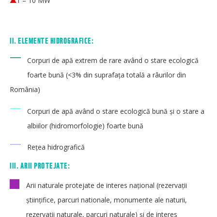
1 – 10 MW
II. ELEMENTE HIDROGRAFICE:
—
Corpuri de apă extrem de rare având o stare ecologică
foarte bună (<3% din suprafaţa totală a râurilor din
România)
—
Corpuri de apă având o stare ecologică bună şi o stare a
albiilor (hidromorfologie) foarte bună
—
Rețea hidrografică
III. ARII PROTEJATE:
Arii naturale protejate de interes naţional (rezervaţii
ştiinţifice, parcuri nationale, monumente ale naturii,
rezervaţii naturale, parcuri naturale) şi de interes