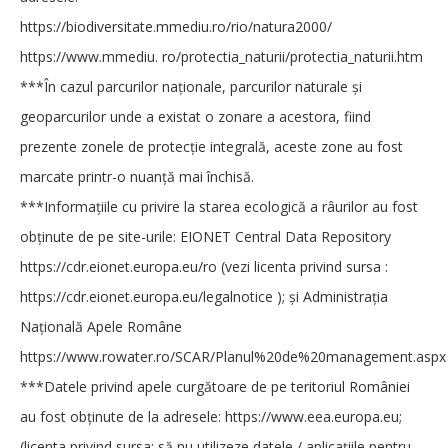
https://biodiversitate.mmediu.ro/rio/natura2000/
https://www.mmediu. ro/protectia_naturii/protectia_naturii.htm
***În cazul parcurilor naţionale, parcurilor naturale şi
geoparcurilor unde a existat o zonare a acestora, fiind
prezente zonele de protecţie integrală, aceste zone au fost
marcate printr-o nuanţă mai închisă.
***Informaţiile cu privire la starea ecologică a râurilor au fost
obţinute de pe site-urile: EIONET Central Data Repository
https://cdr.eionet.europa.eu/ro (vezi licenta privind sursa :
https://cdr.eionet.europa.eu/legalnotice
); şi Administraţia
Naţională Apele Române
https://www.rowater.ro/SCAR/Planul%20de%20management.aspx
***Datele privind apele curgătoare de pe teritoriul României
au fost obţinute de la adresele: https://www.eea.europa.eu;
(licenta privind sursa: să nu utilizeze datele / aplicațiile pentru