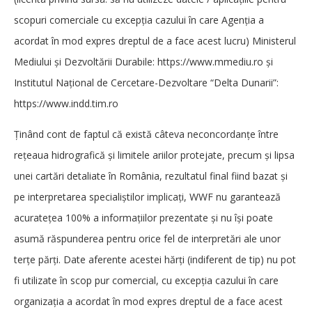
scopuri comerciale cu excepția cazului în care Agenția a
acordat în mod expres dreptul de a face acest lucru) Ministerul
Mediului și Dezvoltării Durabile:
https://www.mmediu.ro
și
Institutul Național de Cercetare-Dezvoltare “Delta Dunarii”:
https://www.indd.tim.ro
Ţinând cont de faptul că există câteva neconcordanţe între
reţeaua hidrografică şi limitele ariilor protejate, precum şi lipsa
unei cartări detaliate în România, rezultatul final fiind bazat şi
pe interpretarea specialiştilor implicaţi, WWF nu garantează
acurateţea 100% a informaţiilor prezentate şi nu îşi poate
asumă răspunderea pentru orice fel de interpretări ale unor
terţe părţi. Date aferente acestei hărţi (indiferent de tip) nu pot
fi utilizate în scop pur comercial, cu excepţia cazului în care
organizaţia a acordat în mod expres dreptul de a face acest