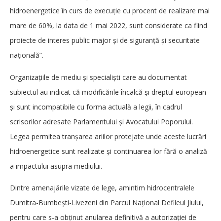
hidroenergetice în curs de execuție cu procent de realizare mai
mare de 60%, la data de 1 mai 2022, sunt considerate ca fiind
proiecte de interes public major și de siguranţă şi securitate
naţională”.
Organizațiile de mediu și specialiști care au documentat
subiectul au indicat că modificările încalcă și dreptul european
și sunt incompatibile cu forma actuală a legii, în cadrul
scrisorilor adresate Parlamentului și Avocatului Poporului.
Legea permitea tranșarea ariilor protejate unde aceste lucrări
hidroenergetice sunt realizate și continuarea lor fără o analiză
a impactului asupra mediului.
Dintre amenajările vizate de lege, amintim hidrocentralele
Dumitra-Bumbești-Livezeni din Parcul Național Defileul Jiului,
pentru care s-a obținut anularea definitivă a autorizației de