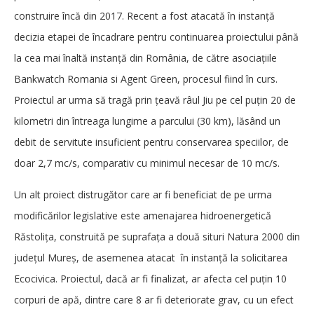
construire încă din 2017. Recent a fost atacată în instanță
decizia etapei de încadrare pentru continuarea proiectului până
la cea mai înaltă instanță din România, de către asociațiile
Bankwatch Romania si Agent Green, procesul fiind în curs.
Proiectul ar urma să tragă prin țeavă râul Jiu pe cel puțin 20 de
kilometri din întreaga lungime a parcului (30 km), lăsând un
debit de servitute insuficient pentru conservarea speciilor, de
doar 2,7 mc/s, comparativ cu minimul necesar de 10 mc/s.
Un alt proiect distrugător care ar fi beneficiat de pe urma
modificărilor legislative este amenajarea hidroenergetică
Răstolița, construită pe suprafața a două situri Natura 2000 din
județul Mureș, de asemenea atacat în instanță la solicitarea
Ecocivica. Proiectul, dacă ar fi finalizat, ar afecta cel puțin 10
corpuri de apă, dintre care 8 ar fi deteriorate grav, cu un efect