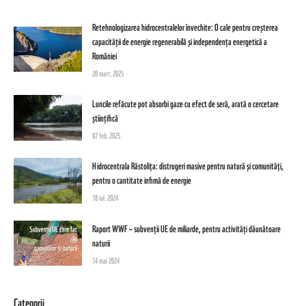
Retehnologizarea hidrocentralelor învechite: O cale pentru creșterea
capacității de energie regenerabilă și independența energetică a
României
20 mart. 2025
Luncile refăcute pot absorbi gaze cu efect de seră, arată o cercetare
științifică
07 feb. 2025
Hidrocentrala Răstolița: distrugeri masive pentru natură și comunități,
pentru o cantitate infimă de energie
18 iul. 2024
Raport WWF – subvenții UE de miliarde, pentru activități dăunătoare
naturii
14 mai 2024
Categorii