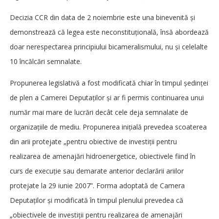
Decizia CCR din data de 2 noiembrie este una binevenită și
demonstrează că legea este neconstituțională, însă abordează
doar nerespectarea principiului bicameralismului, nu și celelalte
10 încălcări semnalate.
Propunerea legislativă a fost modificată chiar în timpul ședinței
de plen a Camerei Deputaților și ar fi permis continuarea unui
număr mai mare de lucrări decât cele deja semnalate de
organizațiile de mediu. Propunerea inițială prevedea scoaterea
din arii protejate „pentru obiective de investiții pentru
realizarea de amenajări hidroenergetice, obiectivele fiind în
curs de execuție sau demarate anterior declarării ariilor
protejate la 29 iunie 2007”. Forma adoptată de Camera
Deputaților și modificată în timpul plenului prevedea că
„obiectivele de investiții pentru realizarea de amenajări