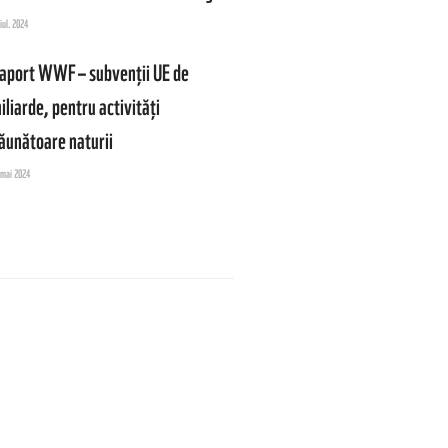
iul. 2024
aport WWF – subvenții UE de
iliarde, pentru activități
ăunătoare naturii
 mai 2024