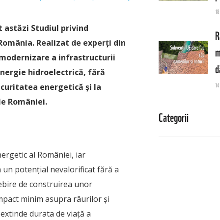
18 
t astăzi
Studiul privind
R
 România
. Realizat de experți din
m
modernizare a infrastructurii
d
nergie hidroelectrică, fără
curitatea energetică și la
14
ale României.
Categorii
rgetic al României, iar
un potențial nevalorificat fără a
ebire de construirea unor
impact minim asupra râurilor și
extinde durata de viață a