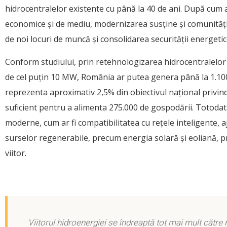
hidrocentralelor existente cu până la 40 de ani. După cum ara
economice și de mediu, modernizarea susține și comunități
de noi locuri de muncă și consolidarea securității energetic
Conform studiului, prin retehnologizarea hidrocentralelor m
de cel puțin 10 MW, România ar putea genera până la 1.100
reprezenta aproximativ 2,5% din obiectivul național privin
suficient pentru a alimenta 275.000 de gospodării. Totodat
moderne, cum ar fi compatibilitatea cu rețele inteligente, 
surselor regenerabile, precum energia solară și eoliană, 
viitor.
Viitorul hidroenergiei se îndreaptă tot mai mult cătr