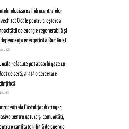
etehnologizarea hidrocentralelor
nvechite: O cale pentru creșterea
apacității de energie regenerabilă și
ndependența energetică a României
 mart. 2025
uncile refăcute pot absorbi gaze cu
fect de seră, arată o cercetare
tiințifică
 feb. 2025
idrocentrala Răstolița: distrugeri
asive pentru natură și comunități,
entru o cantitate infimă de energie