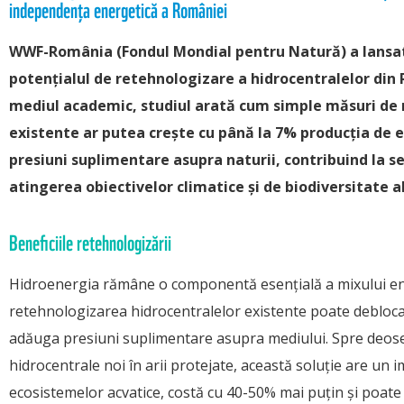
independența energetică a României
WWF-România (Fondul Mondial pentru Natură) a lansa
potențialul de retehnologizare a hidrocentralelor din
mediul academic, studiul arată cum simple măsuri de 
existente ar putea crește cu până la 7% producția de e
presiuni suplimentare asupra naturii, contribuind la se
atingerea obiectivelor climatice și de biodiversitate 
Beneficiile retehnologizării
Hidroenergia rămâne o componentă esențială a mixului ene
retehnologizarea hidrocentralelor existente poate debloca 
adăuga presiuni suplimentare asupra mediului. Spre deos
hidrocentrale noi în arii protejate, această soluție are un 
ecosistemelor acvatice, costă cu 40-50% mai puțin și poate 