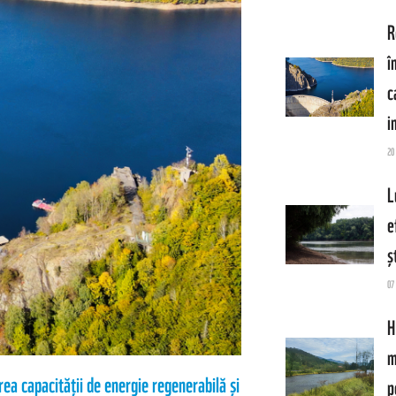
R
î
c
i
20
L
e
ș
07
H
m
ea capacității de energie regenerabilă și
p