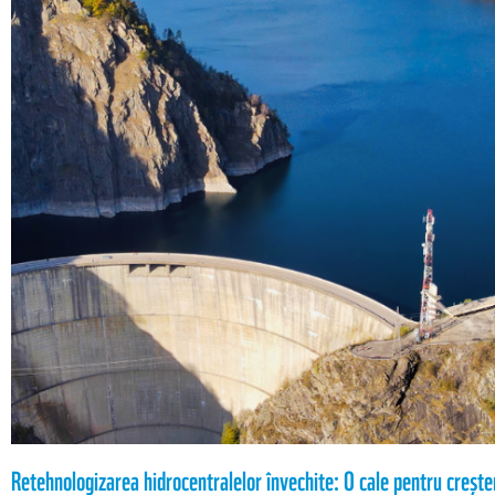
Retehnologizarea hidrocentralelor învechite: O cale pentru creșter