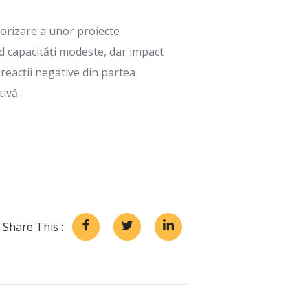
utorizare a unor proiecte
nd capacități modeste, dar impact
reacții negative din partea
tivă.
Share This :