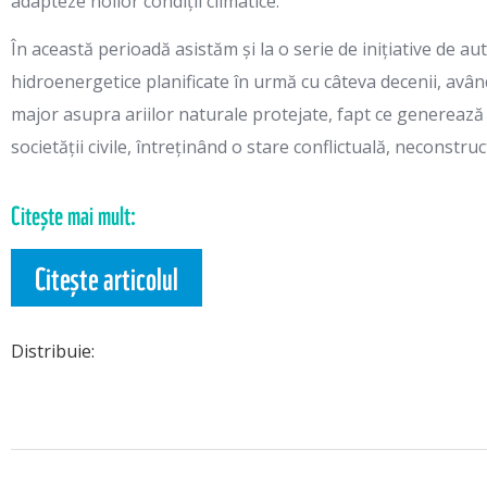
adapteze noilor condiții climatice.
În această perioadă asistăm și la o serie de inițiative de a
hidroenergetice planificate în urmă cu câteva decenii, avâ
major asupra ariilor naturale protejate, fapt ce generează 
societății civile, întreținând o stare conflictuală, neconstruc
Citește mai mult:
Citește articolul
Distribuie: