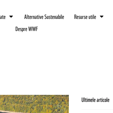
zate
Alternative Sustenabile
Resurse utile
Despre WWF
Ultimele articole