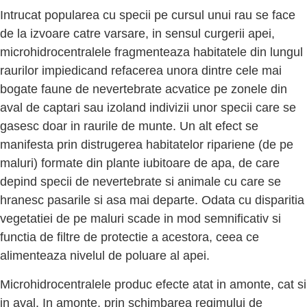
Intrucat popularea cu specii pe cursul unui rau se face
de la izvoare catre varsare, in sensul curgerii apei,
microhidrocentralele fragmenteaza habitatele din lungul
raurilor impiedicand refacerea unora dintre cele mai
bogate faune de nevertebrate acvatice pe zonele din
aval de captari sau izoland indivizii unor specii care se
gasesc doar in raurile de munte. Un alt efect se
manifesta prin distrugerea habitatelor ripariene (de pe
maluri) formate din plante iubitoare de apa, de care
depind specii de nevertebrate si animale cu care se
hranesc pasarile si asa mai departe. Odata cu disparitia
vegetatiei de pe maluri scade in mod semnificativ si
functia de filtre de protectie a acestora, ceea ce
alimenteaza nivelul de poluare al apei.
Microhidrocentralele produc efecte atat in amonte, cat si
in aval. In amonte, prin schimbarea regimului de