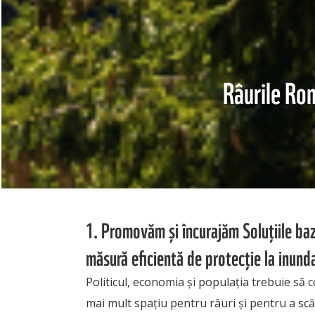
Râurile Rom
1. Promovăm și încurajăm Soluțiile ba
măsură eficientă de protecție la inunda
Politicul, economia și populația trebuie să 
mai mult spațiu pentru râuri și pentru a sc