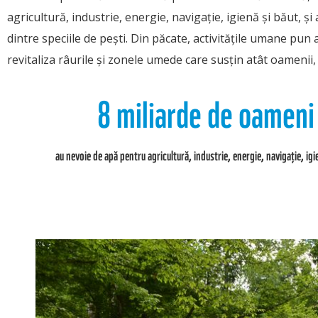
agricultură, industrie, energie, navigație, igienă și băut, și
dintre speciile de pești.
Din păcate, activitățile umane pun 
revitaliza râurile și zonele umede care susțin atât oamenii,
8 miliarde de oameni
au nevoie de apă pentru agricultură, industrie, energie, navigație, igi