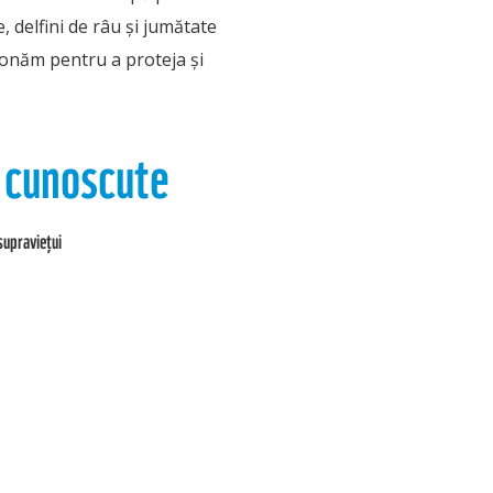
e, delfini de râu și jumătate
ionăm pentru a proteja și
e cunoscute
supraviețui