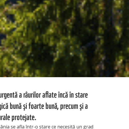
rgentă a râurilor aflate încă în stare
gică bună şi foarte bună, precum şi a
turale protejate.
nia se afla într-o stare ce necesită un grad