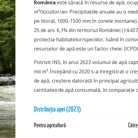
România
este săracă în resurse de apă, oc
m³/locuitor/an. Precipitațiile anuale au o m
pe litoral, 1000-1500 mm în zonele montane). 
25 de ani. 6,1% din teritoriul României (14.4
protecția habitatelor/speciilor, luând în consi
resurselor de apă este un factor cheie. (ICPD
Potrivit INS, în anul 2023 volumul de apă capta
mii m³. Începând cu 2020 s-a înregistrat o cre
de apă, creștere datorată în principal agricult
cantitatea de apă consumată, în comparație cu
Distribuția apei (2023)
Pentru agricultură
Către