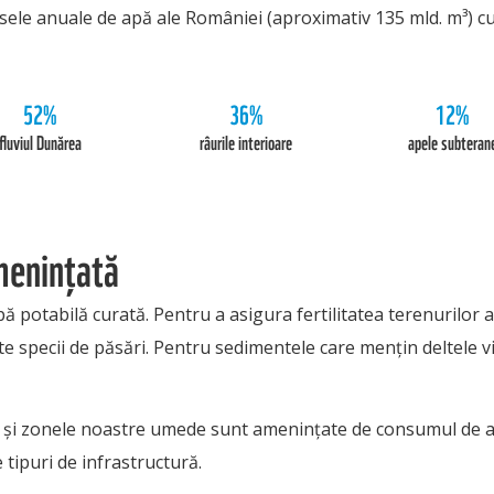
sele anuale de apă ale României (aproximativ 135 mld. m³) cu
52%
36%
12%
fluviul Dunărea
râurile interioare
apele subteran
menințată
 potabilă curată. Pentru a asigura fertilitatea terenurilor a
specii de păsări. Pentru sedimentele care mențin deltele vii.
le și zonele noastre umede sunt amenințate de consumul de ap
e tipuri de infrastructură.