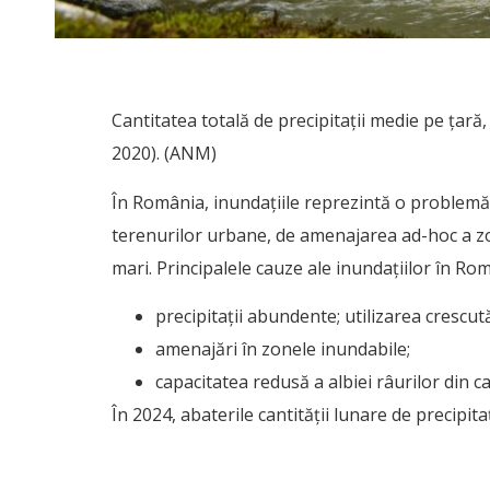
Cantitatea totală de precipitaţii medie pe ţară
2020). (ANM)
În România, inundațiile reprezintă o problemă, 
terenurilor urbane, de amenajarea ad-hoc a zo
mari. Principalele cauze ale inundațiilor în Rom
precipitații abundente; utilizarea crescut
amenajări în zonele inundabile;
capacitatea redusă a albiei râurilor din 
În 2024, abaterile cantității lunare de precipi