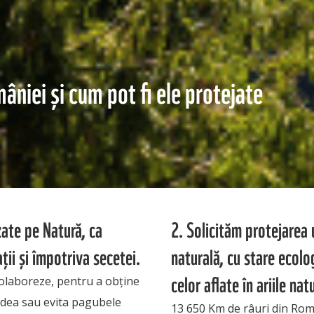
âniei și cum pot fi ele protejate
zate pe Natură, ca
2. Solicităm protejarea u
ții și împotriva secetei.
naturală, cu stare ecolo
celor aflate în ariile na
colaboreze, pentru a obține
ădea sau evita pagubele
13 650 Km de râuri din Româ