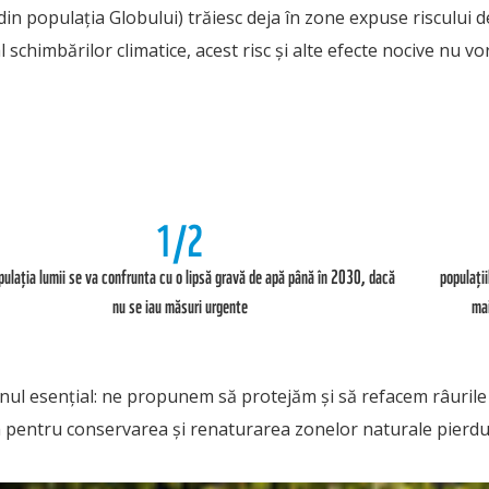
din populația Globului) trăiesc deja în zone expuse riscului 
al schimbărilor climatice, acest risc și alte efecte nocive nu v
1/2
pulația lumii se va confrunta cu o lipsă gravă de apă până în 2030, dacă
populații
nu se iau măsuri urgente
mai
unul esențial: ne propunem să protejăm și să refacem râurile
 pentru conservarea și renaturarea zonelor naturale pierdu