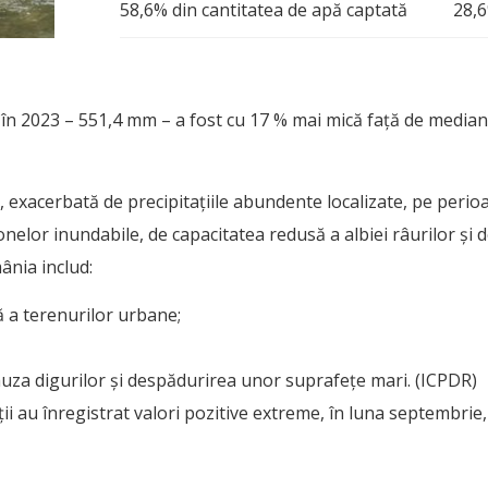
58,6% din cantitatea de apă captată
28,6
, în 2023 – 551,4 mm – a fost cu 17 % mai mică față de median
exacerbată de precipitațiile abundente localizate, pe perioa
nelor inundabile, de capacitatea redusă a albiei râurilor și
ânia includ:
ă a terenurilor urbane;
cauza digurilor și despădurirea unor suprafețe mari. (ICPDR)
tații au înregistrat valori pozitive extreme, în luna septembri