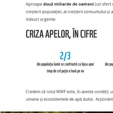
Aproape
două miliarde de oameni
(un sfert 
creșterii populației, al creșterii consumului și 
măsuri urgente.
CRIZA APELOR, ÎN CIFRE
2/3
din populația lumii se confruntă cu lipsa apei
din po
timp de cel puțin o lună pe an
Credem că rolul WWF este, în aceste condiții, 
umane și ecosistemele de apă dulce. Acționăm