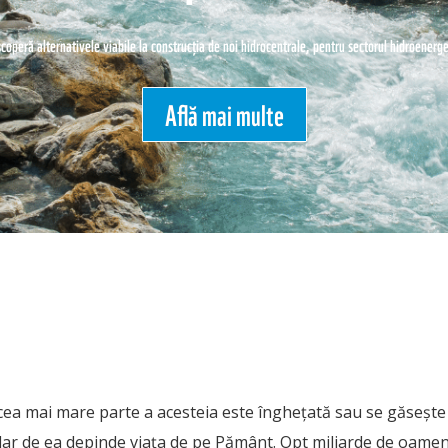
coperă alternativele viabile la construcția de noi hidrocentrale, pentru sectorul hidroenerge
Află mai multe
cea mai mare parte a acesteia este înghețată sau se găsește 
 dar de ea depinde viața de pe Pământ. Opt miliarde de oame