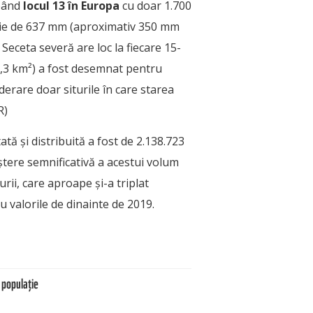
upând
locul 13 în Europa
cu doar 1.700
edie de 637 mm (aproximativ 350 mm
Seceta severă are loc la fiecare 15-
37,3 km²) a fost desemnat pentru
derare doar siturile în care starea
R)
tă și distribuită a fost de 2.138.723
ștere semnificativă a acestui volum
urii, care aproape și-a triplat
 valorile de dinainte de 2019.
 populație