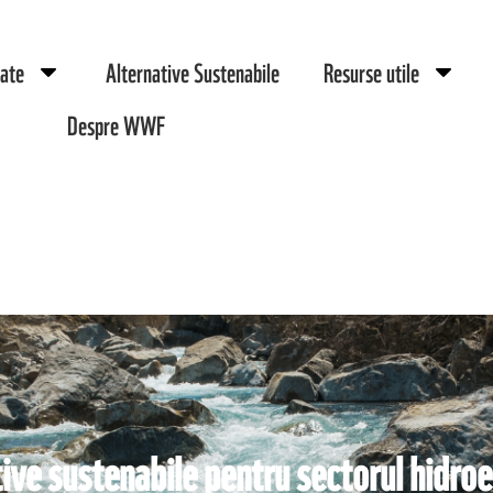
zate
Alternative Sustenabile
Resurse utile
Despre WWF
ive sustenabile pentru sectorul hidro