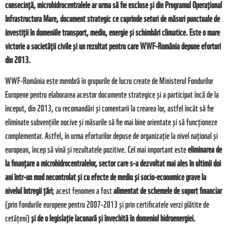
consecință, microhidrocentralele ar urma să fie excluse și din Programul Operațional
Infrastructura Mare, document strategic ce cuprinde seturi de măsuri punctuale de
investiții în domeniile transport, mediu, energie și schimbări climatice. Este o mare
victorie a societății civile și un rezultat pentru care WWF-România depune eforturi
din 2013.
WWF-România este membră în grupurile de lucru create de Ministerul Fondurilor
Europene pentru elaborarea acestor documente strategice și a participat încă de la
început, din 2013, cu recomandări și comentarii la crearea lor, astfel încât să fie
eliminate subvențiile nocive și măsurile să fie mai bine orientate și să funcționeze
complementar. Astfel, în urma eforturilor depuse de organizație la nivel național și
european, încep să vină și rezultatele pozitive. Cel mai important este
eliminarea de
la finanțare a microhidrocentralelor, sector care s-a dezvoltat mai ales în ultimii doi
ani într-un mod necontrolat și cu efecte de mediu și socio-economice grave la
nivelul întregii țări
; acest fenomen a fost
alimentat de schemele de suport financiar
(prin fondurile europene pentru 2007-2013 și prin certificatele verzi plătite de
cetățeni)
și de o legislație lacunară și învechită în domeniul hidroenergiei.