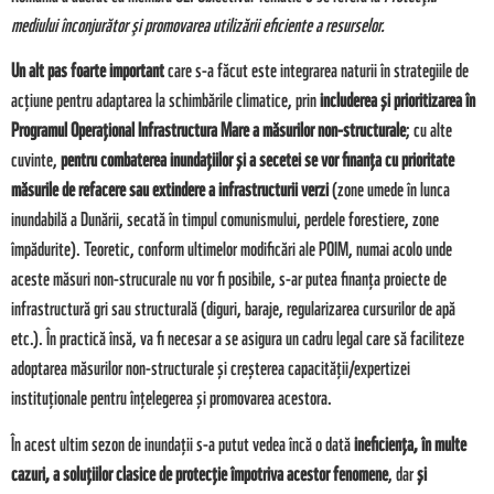
mediului înconjurător şi promovarea utilizării eficiente a resurselor.
Un alt pas foarte important
care s-a făcut este integrarea naturii în strategiile de
acțiune pentru adaptarea la schimbările climatice, prin
includerea și prioritizarea în
Programul Operațional Infrastructura Mare a măsurilor non-structurale
; cu alte
cuvinte,
pentru combaterea inundațiilor și a secetei se vor finanța cu prioritate
măsurile de refacere sau extindere a infrastructurii verzi
(zone umede în lunca
inundabilă a Dunării, secată în timpul comunismului, perdele forestiere, zone
împădurite). Teoretic, conform ultimelor modificări ale POIM, numai acolo unde
aceste măsuri non-strucurale nu vor fi posibile, s-ar putea finanța proiecte de
infrastructură gri sau structurală (diguri, baraje, regularizarea cursurilor de apă
etc.). În practică însă, va fi necesar a se asigura un cadru legal care să faciliteze
adoptarea măsurilor non-structurale și creșterea capacității/expertizei
instituționale pentru înțelegerea și promovarea acestora.
În acest ultim sezon de inundații s-a putut vedea încă o dată
ineficiența, în multe
cazuri, a soluțiilor clasice de protecție împotriva acestor fenomene
, dar
și