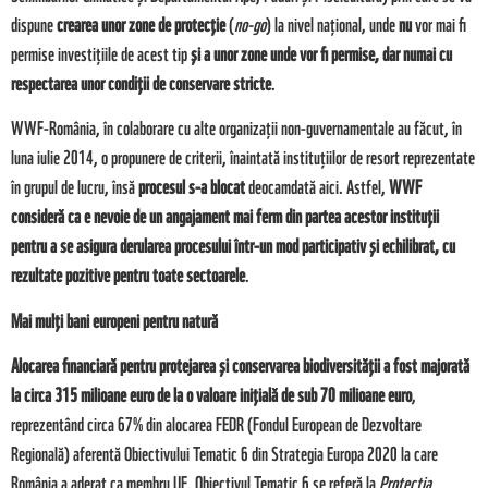
dispune
crearea unor zone de protecție
(
no-go
) la nivel național, unde
nu
vor mai fi
permise investițiile de acest tip
și a unor zone unde vor fi permise, dar numai cu
respectarea unor condiții de conservare stricte
.
WWF-România, în colaborare cu alte organizații non-guvernamentale au făcut, în
luna iulie 2014, o propunere de criterii, înaintată instituțiilor de resort reprezentate
în grupul de lucru, însă
procesul s-a blocat
deocamdată aici. Astfel,
WWF
consideră ca e nevoie de un angajament mai ferm din partea acestor instituții
pentru a se asigura derularea procesului într-un mod participativ și echilibrat, cu
rezultate pozitive pentru toate sectoarele
.
Mai mulți bani europeni pentru natură
Alocarea financiară pentru protejarea și conservarea biodiversității a fost majorată
la circa 315 milioane euro de la o valoare inițială de sub 70 milioane euro
,
reprezentând circa 67% din alocarea FEDR (Fondul European de Dezvoltare
Regională) aferentă Obiectivului Tematic 6 din Strategia Europa 2020 la care
România a aderat ca membru UE. Obiectivul Tematic 6 se referă la
Protecţia