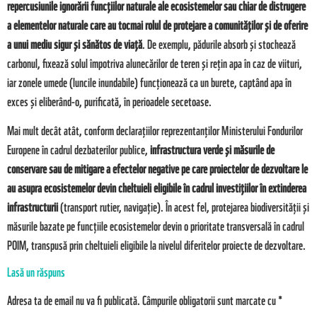
repercusiunile ignorării funcțiilor naturale ale ecosistemelor sau chiar de distrugere
a elementelor naturale care au tocmai rolul de protejare a comunităților și de oferire
a unui mediu sigur și sănătos de viață
. De exemplu, pădurile absorb și stochează
carbonul, fixează solul împotriva alunecărilor de teren și rețin apa în caz de viituri,
iar zonele umede (luncile inundabile) funcționează ca un burete, captând apa în
exces și eliberând-o, purificată, în perioadele secetoase.
Mai mult decât atât, conform declarațiilor reprezentanților Ministerului Fondurilor
Europene în cadrul dezbaterilor publice,
infrastructura verde și măsurile de
conservare sau de mitigare a efectelor negative pe care proiectelor de dezvoltare le
au asupra ecosistemelor devin cheltuieli eligibile în cadrul investițiilor în extinderea
infrastructurii
(transport rutier, navigație). În acest fel, protejarea biodiversității și
măsurile bazate pe funcțiile ecosistemelor devin o prioritate transversală în cadrul
POIM, transpusă prin cheltuieli eligibile la nivelul diferitelor proiecte de dezvoltare.
Lasă un răspuns
Adresa ta de email nu va fi publicată.
Câmpurile obligatorii sunt marcate cu
*