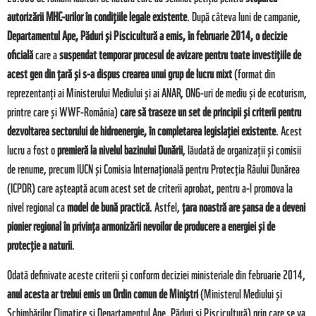
autorizării MHC-urilor în condițiile legale existente
. După câteva luni de campanie,
Departamentul Ape, Păduri și Piscicultură a emis, în februarie 2014, o decizie
oficială
care a
suspendat temporar procesul de avizare pentru toate investițiile de
acest gen din țară și s-a dispus crearea unui grup de lucru mixt
(format din
reprezentanți ai Ministerului Mediului și ai ANAR, ONG-uri de mediu și de ecoturism,
printre care și WWF-România)
care să traseze un set de principii și criterii pentru
dezvoltarea sectorului de hidroenergie, în completarea legislației existente
. Acest
lucru a fost o
premieră la nivelul bazinului Dunării
, lăudată de organizații și comisii
de renume, precum IUCN și Comisia Internațională pentru Protecția Râului Dunărea
(ICPDR) care așteaptă acum acest set de criterii aprobat, pentru a-l promova la
nivel regional ca
model de bună practică
. Astfel,
țara noastră are șansa de a deveni
pionier regional în privința armonizării nevoilor de producere a energiei și de
protecție a naturii
.
Odată definivate aceste criterii și conform deciziei ministeriale din februarie 2014,
anul acesta ar trebui emis un Ordin comun de Miniștri
(Ministerul Mediului și
Schimbărilor Climatice și Departamentul Ape, Păduri și Piscicultură) prin care se va